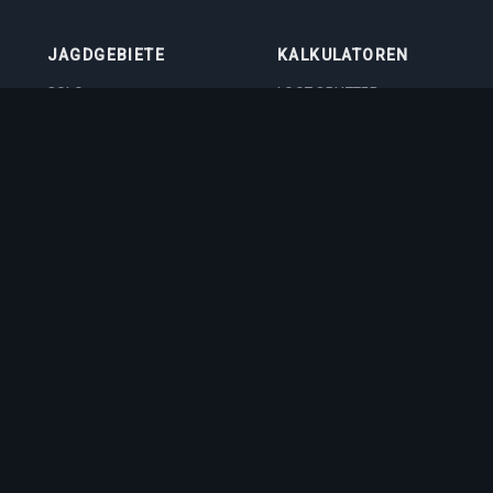
JAGDGEBIETE
KALKULATOREN
SOLO
LOOT SPLITTER
DUO
LEVEL-RECHNER
4VOC
SKILL-TRAININGSRECHNER
JAGDSTÄTTEN
IMBUEMENT-
KOSTENRECHNER
BOSS-SCHADENSRECHNER
VOCATION-QUIZ
ft GmbH
. Tibia is a registered trademark of CipSoft GmbH. All