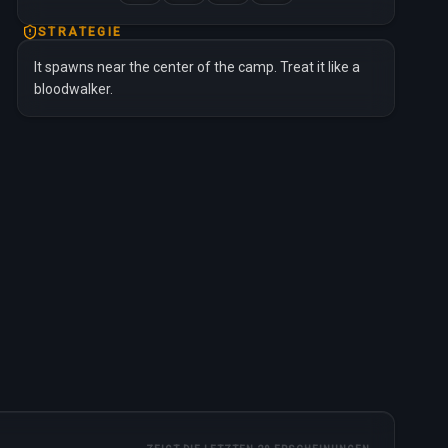
STRATEGIE
It spawns near the center of the camp. Treat it like a
bloodwalker.