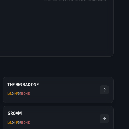
ZEIGT DIE LETZTEN 29 ERSCHEINUNGEN
THE BIG BAD ONE
LVL
0
+
HP
0K
NONE
GROAM
LVL
0
+
HP
0K
NONE