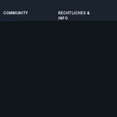
COMMUNITY
RECHTLICHES &
INFO
DISCORD
NUTZUNGSBEDINGUNGEN
DISCORD BOT
DATENSCHUTZRICHTLINIE
KONTAKT
COOKIE-RICHTLINIE
PARTNER
ÜBER UNS