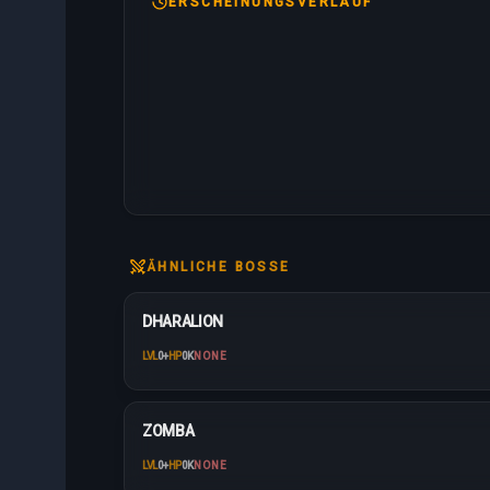
ERSCHEINUNGSVERLAUF
ÄHNLICHE BOSSE
DHARALION
LVL
0
+
HP
0K
NONE
ZOMBA
LVL
0
+
HP
0K
NONE