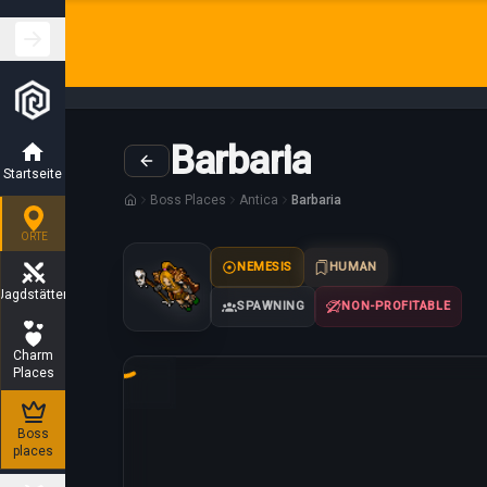
Barbaria
Startseite
Boss Places
Antica
Barbaria
ORTE
NEMESIS
HUMAN
Jagdstätten
SPAWNING
NON-PROFITABLE
Charm
Places
Loading map...
Boss
places