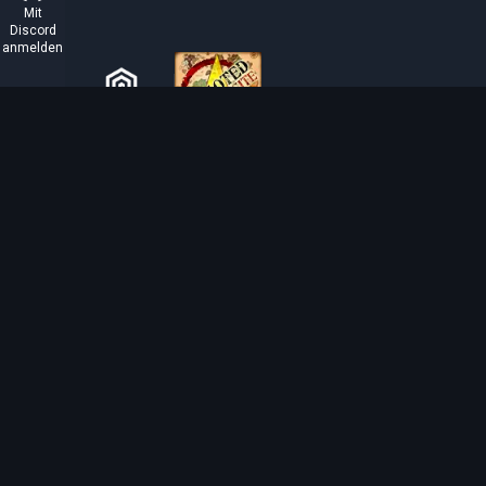
Mit
Discord
anmelden
ÜBER TIBIAROUTE
TibiaRoute ist deine ultimative Quelle für Tibia-
Jagdführer, Kalkulatoren und interaktive Karten. Wir
unterstützen die Community dabei, die besten Orte zum
Leveln, Profitieren und Meistern des Spiels zu finden.
Discord
Discord BOT
Tibia EXP Routes ©
2026
.
Alle Rechte vorbehalten.
Tibia wird von CipSoft GmbH erstellt und ist urheberrechtlich geschützt durch
CipSo
related images and texts are copyrighted by CipSoft GmbH.