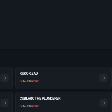
RUKOR ZAD
LVL
0
+
HP
0K
NONE
CUBLARC THE PLUNDERER
LVL
0
+
HP
0K
NONE