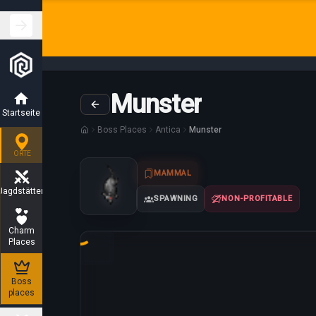
Munster
Startseite
Boss Places
Antica
Munster
ORTE
MAMMAL
Jagdstätten
SPAWNING
NON-PROFITABLE
Charm
Places
Loading map...
Boss
places