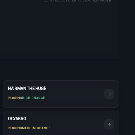
ZEIGT DIE LETZTEN 30 ERSCHEINUNGEN
HAIRMAN THE HUGE
LVL
0
+
HP
1K
HIGH CHANCE
OCYAKAO
LVL
0
+
HP
1K
MEDIUM CHANCE