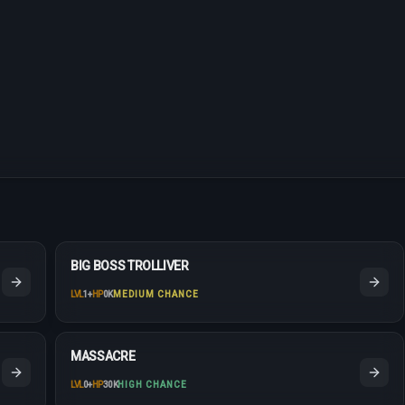
BIG BOSS TROLLIVER
LVL
1
+
HP
0K
MEDIUM CHANCE
MASSACRE
LVL
0
+
HP
30K
HIGH CHANCE