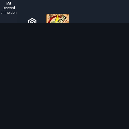
Mit
Discord
anmelden
ÜBER TIBIAROUTE
TibiaRoute ist deine ultimative Quelle für Tibia-
Jagdführer, Kalkulatoren und interaktive Karten. Wir
unterstützen die Community dabei, die besten Orte zum
Leveln, Profitieren und Meistern des Spiels zu finden.
Discord
Discord BOT
Tibia EXP Routes ©
2026
.
Alle Rechte vorbehalten.
Tibia wird von CipSoft GmbH erstellt und ist urheberrechtlich geschützt durch
CipSo
related images and texts are copyrighted by CipSoft GmbH.