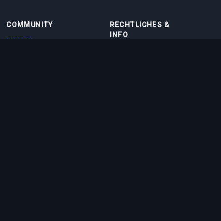
COMMUNITY
RECHTLICHES &
INFO
DISCORD
NUTZUNGSBEDINGUNGEN
DISCORD BOT
DATENSCHUTZRICHTLINIE
KONTAKT
COOKIE-RICHTLINIE
PARTNER
ÜBER UNS