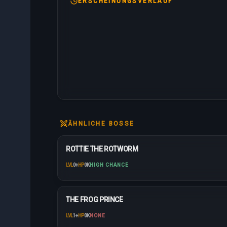
ERSCHEINUNGSVERLAUF
ÄHNLICHE BOSSE
ROTTIE THE ROTWORM
LVL
0
+
HP
0K
HIGH CHANCE
THE FROG PRINCE
LVL
1
+
HP
0K
NONE