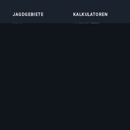
JAGDGEBIETE
KALKULATOREN
SOLO
LOOT SPLITTER
DUO
LEVEL-RECHNER
4VOC
SKILL-TRAININGSRECHNER
JAGDSTÄTTEN
IMBUEMENT-
KOSTENRECHNER
BOSS-SCHADENSRECHNER
VOCATION-QUIZ
ft GmbH
. Tibia is a registered trademark of CipSoft GmbH. All