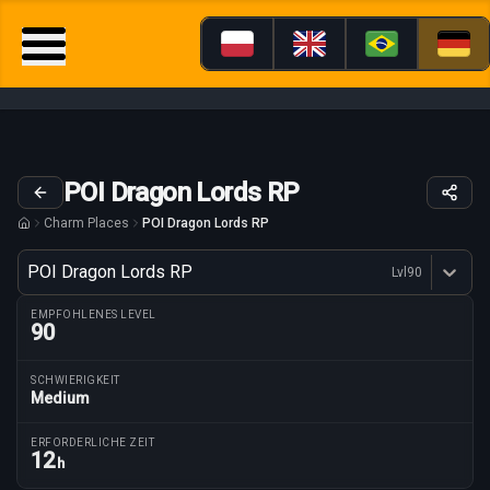
POI Dragon Lords RP
Charm Places
POI Dragon Lords RP
Variante
POI Dragon Lords RP
Lvl
90
Dostępne profesje
EMPFOHLENES LEVEL
90
SCHWIERIGKEIT
Medium
Routenparameter
ERFORDERLICHE ZEIT
12
h