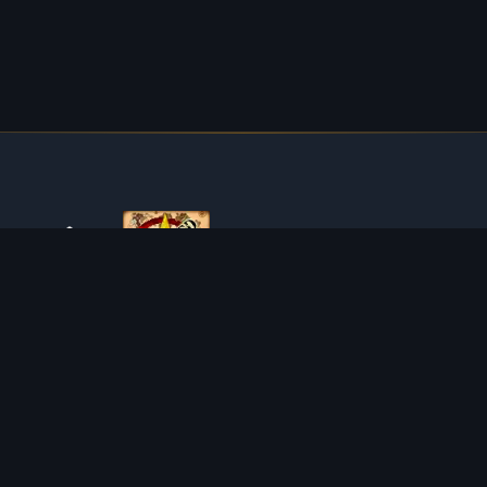
ÜBER TIBIAROUTE
TibiaRoute ist deine ultimative Quelle für Tibia-Jagdführer,
Kalkulatoren und interaktive Karten. Wir unterstützen die
Community dabei, die besten Orte zum Leveln, Profitieren
und Meistern des Spiels zu finden.
Discord
Discord BOT