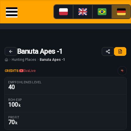
Banuta Apes -1
Hunting Places
Banuta Apes -1
SvaLive
CREDITS:
Anleitung maßgeschneidert für
EMPFOHLENES LEVEL
40
ROH-EXP
100
k
Routenparameter
PROFIT
70
k