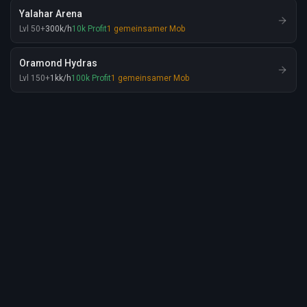
Yalahar Arena
Lvl
50
+
300
k
/h
10
k
Profit
1
gemeinsamer Mob
Oramond Hydras
Lvl
150
+
1
kk
/h
100
k
Profit
1
gemeinsamer Mob