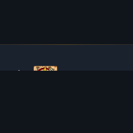
ÜBER TIBIAROUTE
TibiaRoute ist deine ultimative Quelle für Tibia-Jagdführer,
Kalkulatoren und interaktive Karten. Wir unterstützen die
Community dabei, die besten Orte zum Leveln, Profitieren
und Meistern des Spiels zu finden.