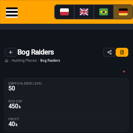
Bog Raiders
Hunting Places
Bog Raiders
Anleitung maßgeschneidert für
EMPFOHLENES LEVEL
50
ROH-EXP
450
k
Routenparameter
PROFIT
40
k