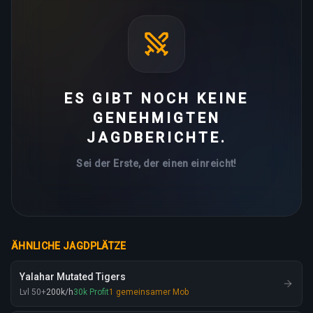
ES GIBT NOCH KEINE
GENEHMIGTEN
JAGDBERICHTE.
Sei der Erste, der einen einreicht!
ÄHNLICHE JAGDPLÄTZE
Yalahar Mutated Tigers
Lvl
50
+
200
k
/h
30
k
Profit
1
gemeinsamer Mob