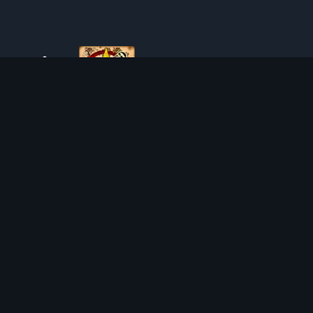
ÜBER TIBIAROUTE
TibiaRoute ist deine ultimative Quelle für Tibia-Jagdführer,
Kalkulatoren und interaktive Karten. Wir unterstützen die
Community dabei, die besten Orte zum Leveln, Profitieren
und Meistern des Spiels zu finden.
Discord
Discord BOT
JAGDGEBIETE
KALKULATOREN
SOLO
LOOT SPLITTER
DUO
LEVEL-RECHNER