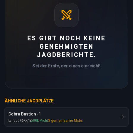
ES GIBT NOCH KEINE
GENEHMIGTEN
JAGDBERICHTE.
Sei der Erste, der einen einreicht!
ÄHNLICHE JAGDPLÄTZE
Cobra Bastion -1
Lvl
550
+
6
kk
/h
500
k
Profit
3
gemeinsame Mobs