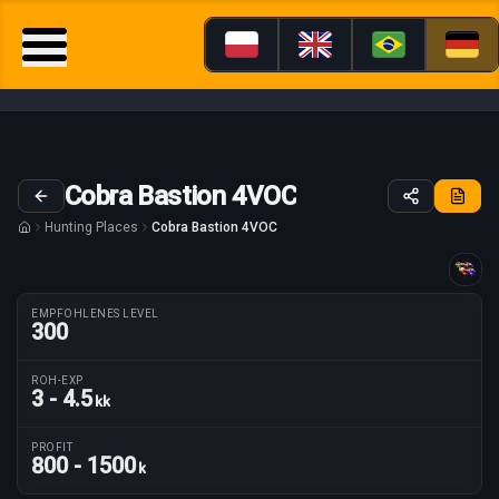
Cobra Bastion 4VOC
Hunting Places
Cobra Bastion 4VOC
Anleitung maßgeschneidert für
EMPFOHLENES LEVEL
300
ROH-EXP
3 - 4.5
kk
Routenparameter
PROFIT
800 - 1500
k