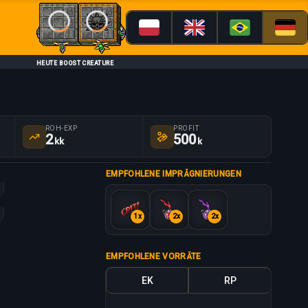
Loading...
Loading...
HEUTE BOOST CREATURE
ROH-EXP
PROFIT
2
500
kk
k
EMPFOHLENE IMPRÄGNIERUNGEN
WORM
1x
2x
2x
EMAW
-20%
EMPFOHLENE VORRÄTE
-20%
EK
RP