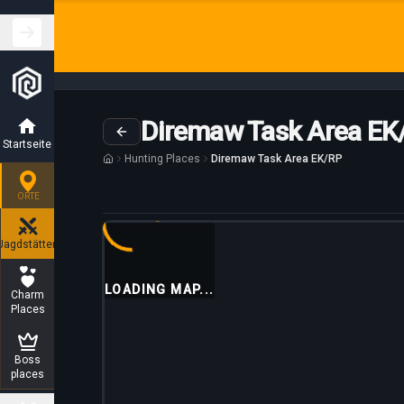
Diremaw Task Area EK
Startseite
Hunting Places
Diremaw Task Area EK/RP
ORTE
Anleitung maßgeschneidert für
Jagdstätten
LOADING MAP...
Charm
Places
Boss
places