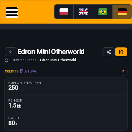
Edron Mini Otherworld
Hunting Places
Edron Mini Otherworld
SvaLive
CREDITS:
Anleitung maßgeschneidert für
EMPFOHLENES LEVEL
250
ROH-EXP
1.5
kk
Routenparameter
PROFIT
80
k