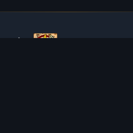
ÜBER TIBIAROUTE
TibiaRoute ist deine ultimative Quelle für Tibia-Jagdführer,
Kalkulatoren und interaktive Karten. Wir unterstützen die
Community dabei, die besten Orte zum Leveln, Profitieren
und Meistern des Spiels zu finden.
Discord
Discord BOT
JAGDGEBIETE
KALKULATOREN