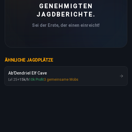
GENEHMIGTEN
JAGDBERICHTE.
Sei der Erste, der einen einreicht!
ÄHNLICHE JAGDPLÄTZE
Ab'Dendriel Elf Cave
Lvl
25
+
15
k
/h
10
k
Profit
3
gemeinsame Mobs