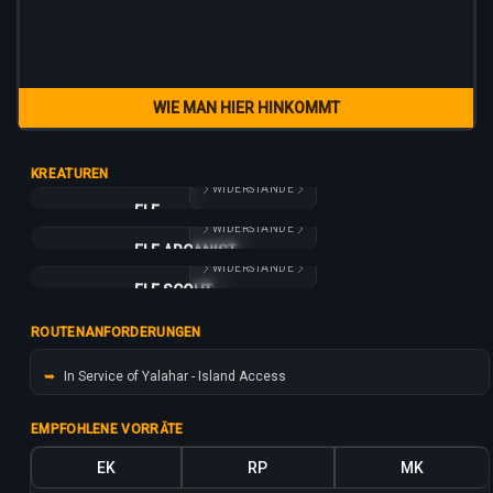
WIE MAN HIER HINKOMMT
KREATUREN
WIDERSTÄNDE
ELF
ELF
WIDERSTÄNDE
100
42
ELF ARCANIST
ELF ARCANIST
15
WIDERSTÄNDE
220
175
+10%
-20%
ELF SCOUT
ELF SCOUT
15
160
75
+10%
-20%
-20%
-50%
ROUTENANFORDERUNGEN
15
+10%
-20%
➥
In Service of Yalahar - Island Access
EMPFOHLENE VORRÄTE
EK
RP
MK