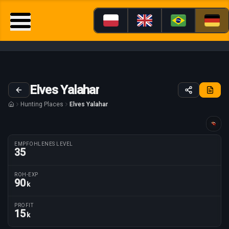
Elves Yalahar
Hunting Places
Elves Yalahar
Anleitung maßgeschneidert für
EMPFOHLENES LEVEL
35
ROH-EXP
90
k
Routenparameter
PROFIT
15
k