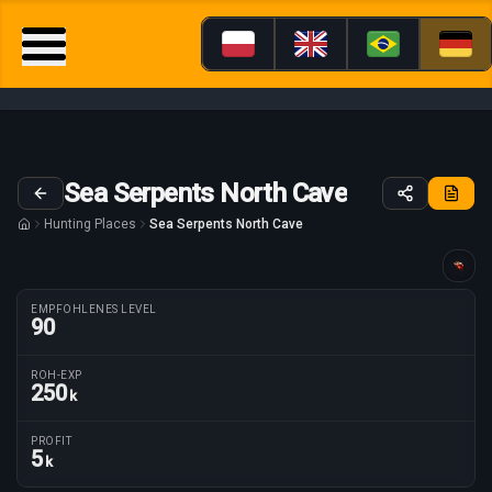
Sea Serpents North Cave
Hunting Places
Sea Serpents North Cave
Anleitung maßgeschneidert für
EMPFOHLENES LEVEL
90
ROH-EXP
250
k
Routenparameter
PROFIT
5
k