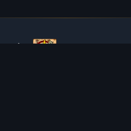
ÜBER TIBIAROUTE
TibiaRoute ist deine ultimative Quelle für Tibia-Jagdführer,
Kalkulatoren und interaktive Karten. Wir unterstützen die
Community dabei, die besten Orte zum Leveln, Profitieren
und Meistern des Spiels zu finden.
Discord
Discord BOT
JAGDGEBIETE
KALKULATOREN