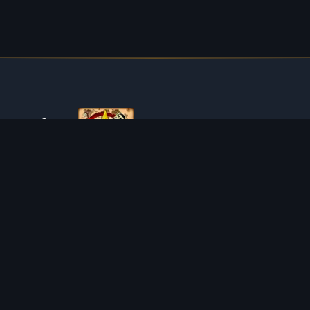
ÜBER TIBIAROUTE
TibiaRoute ist deine ultimative Quelle für Tibia-Jagdführer,
Kalkulatoren und interaktive Karten. Wir unterstützen die
Community dabei, die besten Orte zum Leveln, Profitieren
und Meistern des Spiels zu finden.
Discord
Discord BOT