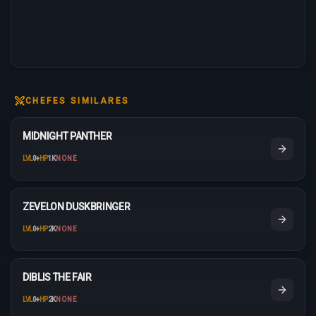
CHEFES SIMILARES
MIDNIGHT PANTHER
LVL
0
+
HP
1K
NONE
ZEVELON DUSKBRINGER
LVL
0
+
HP
2K
NONE
DIBLIS THE FAIR
LVL
0
+
HP
2K
NONE