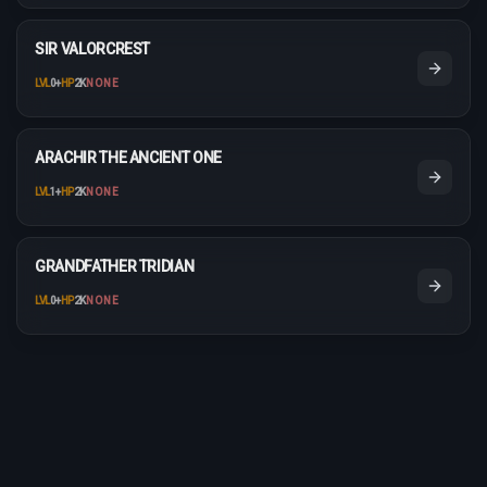
SIR VALORCREST
LVL
0
+
HP
2K
NONE
ARACHIR THE ANCIENT ONE
LVL
1
+
HP
2K
NONE
GRANDFATHER TRIDIAN
LVL
0
+
HP
2K
NONE