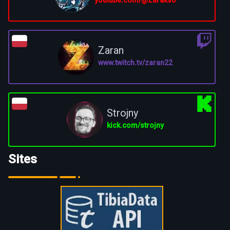
youtube.com/@Zarakso
Zaran
www.twitch.tv/zaran22
Strojny
kick.com/strojny
Sites