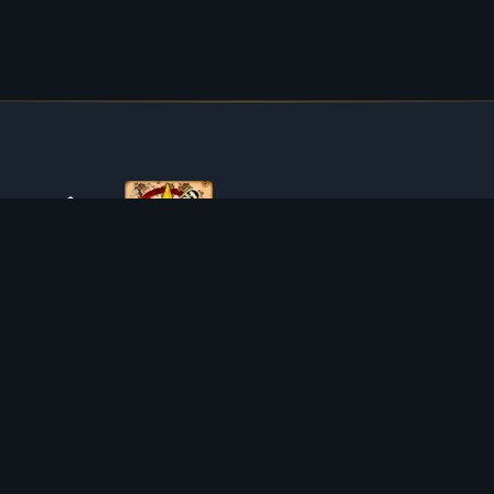
SOBRE O TIBIAROUTE
O TibiaRoute é a sua fonte definitiva de guias de caça,
calculadoras e mapas interativos de Tibia. Ajudamos a
comunidade a encontrar os melhores lugares para subir de
nível, lucrar e dominar o jogo com eficiência.
Discord
Discord BOT