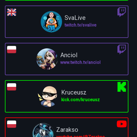
SvaLive
twitch.tv/svalive
Anciol
www.twitch.tv/anciol
Kruceusz
kick.com/kruceusz
Zarakso