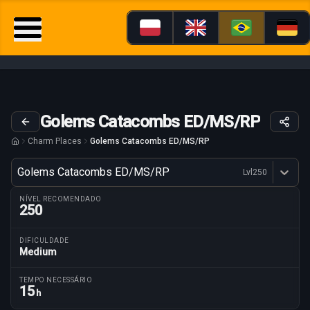
Golems Catacombs ED/MS/RP
Charm Places
Golems Catacombs ED/MS/RP
Variante
Golems Catacombs ED/MS/RP
Lvl
250
Dostępne profesje
NÍVEL RECOMENDADO
250
DIFICULDADE
Medium
Parâmetros da rota
TEMPO NECESSÁRIO
15
h