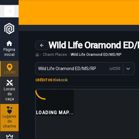
Wild Life Oramond ED
Página
inicial
Charm Places
Wild Life Oramond ED/MS/RP
Variante
Wild Life Oramond ED/MS/RP
Lvl
250
Dostępne profesje
LOCAIS
Klekocik
CRÉDITOS:
Locais
de
caça
LOADING MAP...
Lugares
de
charme