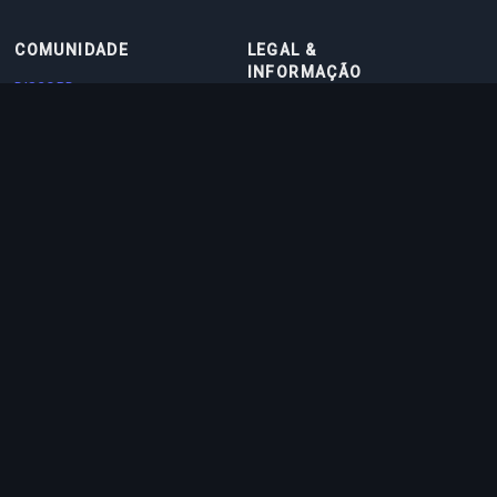
COMUNIDADE
LEGAL &
INFORMAÇÃO
DISCORD
TERMOS DE USO
DISCORD BOT
POLÍTICA DE PRIVACIDADE
CONTATO
POLÍTICA DE COOKIES
PARCEIROS
SOBRE NÓS