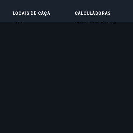
LOCAIS DE CAÇA
CALCULADORAS
SOLO
SEPARADOR DE SAQUE
DUO
CALCULADORA DE NÍVEL
4VOC
CALCULADORA DE TREINO
LOCAIS DE CAÇA
CALCULADORA DE CUSTO
IMBUE
CALCULADORA DE DANO
EM BOSS
QUIZ DE VOCAÇÃO
ed trademark of CipSoft GmbH. All related images and texts are