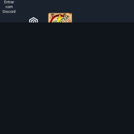
Entrar
com
Discord
SOBRE O TIBIAROUTE
O TibiaRoute é a sua fonte definitiva de guias de caça,
calculadoras e mapas interativos de Tibia. Ajudamos a
comunidade a encontrar os melhores lugares para subir
de nível, lucrar e dominar o jogo com eficiência.
Discord
Discord BOT
Tibia EXP Routes ©
2026
.
Todos os direitos reservados.
Tibia é feito e protegido por direitos autorais pela
CipSoft GmbH
. Tibia is a register
copyrighted by CipSoft GmbH.