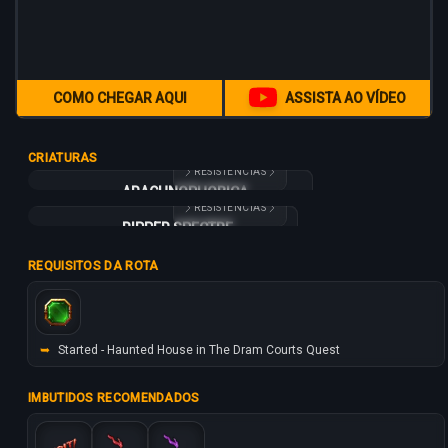
COMO CHEGAR AQUI
ASSISTA AO VÍDEO
CRIATURAS
RESISTÊNCIAS
ARACHNOPHOBICA
ARACHNOPHOBICA
RESISTÊNCIAS
5000
4700
RIPPER SPECTRE
RIPPER SPECTRE
50
3800
3500
+40%
-50%
-50%
REQUISITOS DA ROTA
50
+20%
+10%
-20%
-70%
➥
Started - Haunted House in The Dram Courts Quest
IMBUTIDOS RECOMENDADOS