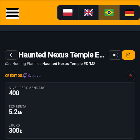
Haunted Nexus Temple ED/MS
Hunting Places
Haunted Nexus Temple ED/MS
SvaLive
CRÉDITOS:
Guia adaptado para
NÍVEL RECOMENDADO
400
EXP BRUTA
5.2
kk
Parâmetros da rota
LUCRO
300
k