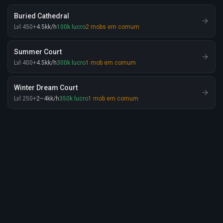
Buried Cathedral
Lvl
450
+
4.5
kk
/h
100
k
lucro
2
mobs em comum
Summer Court
Lvl
400
+
4.5
kk
/h
300
k
lucro
1
mob em comum
Winter Dream Court
Lvl
250
+
2
–4
kk
/h
350
k
lucro
1
mob em comum