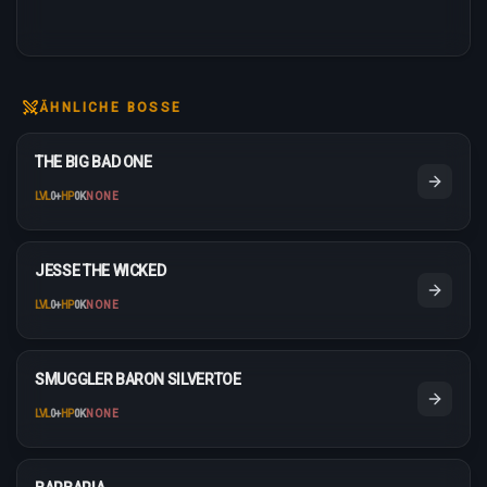
ÄHNLICHE BOSSE
THE BIG BAD ONE
LVL
0
+
HP
0K
NONE
JESSE THE WICKED
LVL
0
+
HP
0K
NONE
SMUGGLER BARON SILVERTOE
LVL
0
+
HP
0K
NONE