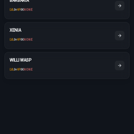
BARBARIA
LVL
0
+
HP
0K
NONE
XENIA
LVL
0
+
HP
0K
NONE
WILLI WASP
LVL
0
+
HP
0K
NONE