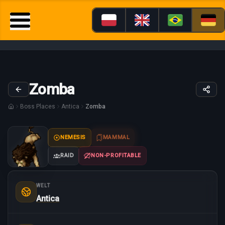
Zomba
Boss Places
Antica
Zomba
NEMESIS
MAMMAL
RAID
NON-PROFITABLE
WELT
Antica