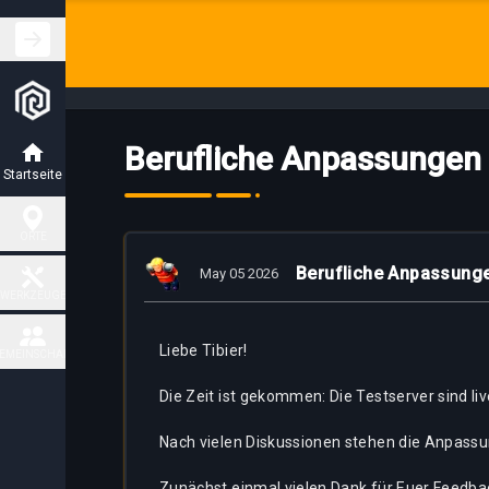
Berufliche Anpassungen
Startseite
ORTE
Berufliche Anpassung
May 05 2026
Jagdstätten
WERKZEUGE
Liebe Tibier!
Fiendish
EMEINSCHAFT
Charm
Karte
Places
Die Zeit ist gekommen: Die Testserver sind liv
Kontakt
Task
Boss
Nach vielen Diskussionen stehen die Anpassun
Delivery
places
Map
Partner
Zunächst einmal vielen Dank für Euer Feedba