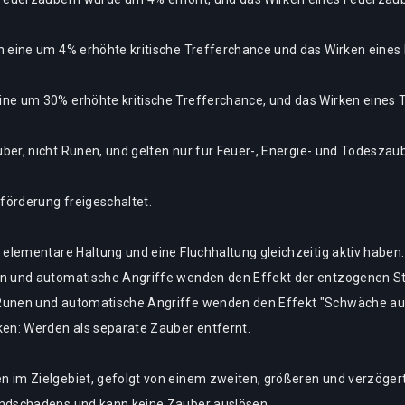
n eine um 4% erhöhte kritische Trefferchance und das Wirken eines
ine um 30% erhöhte kritische Trefferchance, und das Wirken eine
er, nicht Runen, und gelten nur für Feuer-, Energie- und Todeszaub
örderung freigeschaltet.
 elementare Haltung und eine Fluchhaltung gleichzeitig aktiv haben.
n und automatische Angriffe wenden den Effekt der entzogenen Stä
Runen und automatische Angriffe wenden den Effekt "Schwäche ausn
n: Werden als separate Zauber entfernt.
 im Zielgebiet, gefolgt von einem zweiten, größeren und verzögert
undschadens und kann keine Zauber auslösen.