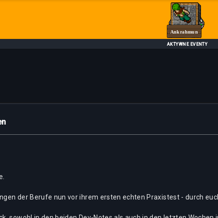
Ankrahmun
AKTYWNE EVENTY
en
e.
gen der Berufe nun vor ihrem ersten echten Praxistest - durch euch,
ck, sowohl in den beiden Dev-Notes als auch in den letzten Wochen