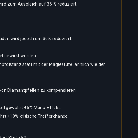
wird zum Ausgleich auf 35 % reduziert.
haden wird jedoch um 30% reduziert.
el gewirkt werden.
pfdistanz statt mit der Magiestufe, ähnlich wie der
 von Diamantpfeilen zu kompensieren.
e II gewährt +5% Mana-Effekt.
ährt +10% kritische Trefferchance.
ert Stufe 50.