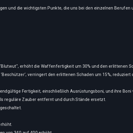
ngen und die wichtigsten Punkte, die uns bei den einzelnen Berufen
 "Blutwut", erhöht die Waffenfertigkeit um 30% und den erlittenen
 'Beschützer', verringert den erlittenen Schaden um 15%, reduziert
ndgültige Fertigkeit, einschließlich Ausrüstungsboni, und ihre Bon
ls reguläre Zauber entfernt und durch Stände ersetzt.
geschaltet.
rhöht.
en von 340 auf 400 erhöht.