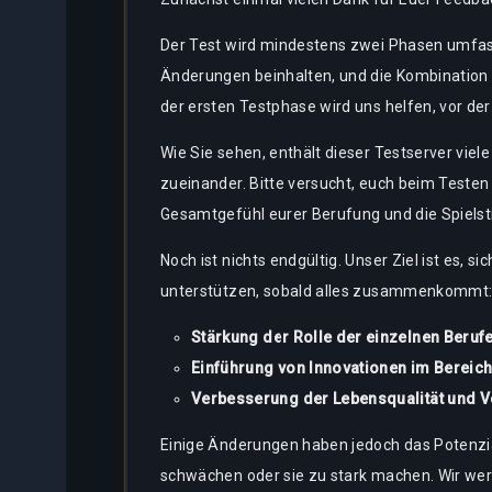
Bestiary
Der Test wird mindestens zwei Phasen umfass
Über
Tracker
uns
Änderungen beinhalten, und die Kombination
der ersten Testphase wird uns helfen, vor 
schenrechner
Wie Sie sehen, enthält dieser Testserver vie
Bots
zueinander. Bitte versucht, euch beim Testen
Gesamtgefühl eurer Berufung und die Spielsti
Noch ist nichts endgültig. Unser Ziel ist es, 
unterstützen, sobald alles zusammenkommt
Stärkung der Rolle der einzelnen Beruf
Einführung von Innovationen im Bereich
Verbesserung der Lebensqualität und V
Einige Änderungen haben jedoch das Potenzial
schwächen oder sie zu stark machen. Wir w