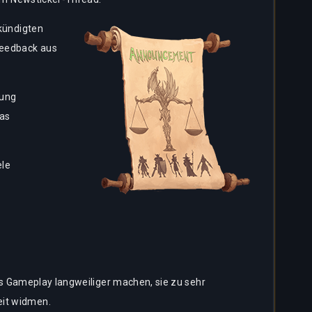
kündigten
Feedback aus
kung
das
ele
as Gameplay langweiliger machen, sie zu sehr
eit widmen.