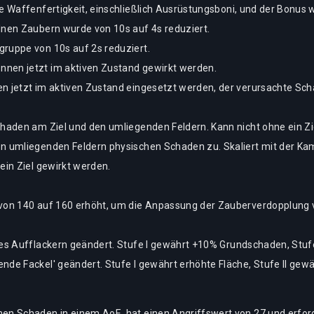
ge Waffenfertigkeit, einschließlich Ausrüstungsboni, und der Bonus 
lnen Zaubern wurde von 10s auf 4s reduziert.
gruppe von 10s auf 2s reduziert.
nen jetzt im aktiven Zustand gewirkt werden.
en jetzt im aktiven Zustand eingesetzt werden, der verursachte Sc
chaden am Ziel und den umliegenden Feldern. Kann nicht ohne ein Zi
n umliegenden Feldern physischen Schaden zu. Skaliert mit der Kam
ein Ziel gewirkt werden.
e von 140 auf 160 erhöht, um die Anpassung der Zauberverdopplung
ndes Aufflackern geändert. Stufe I gewährt +10% Grundschaden, Stuf
nde Fackel' geändert. Stufe I gewährt erhöhte Fläche, Stufe II gew
hen Schaden in einem AoE, hat einen Angriffswert von 27 und erford