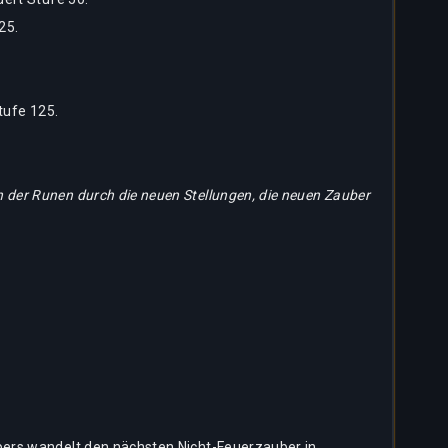
25.
.
tufe 125.
der Runen durch die neuen Stellungen, die neuen Zauber
bers wandelt den nächsten Nicht-Feuerzauber in