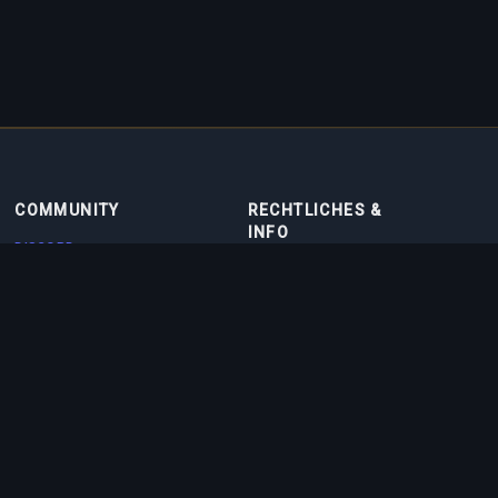
COMMUNITY
RECHTLICHES &
INFO
DISCORD
NUTZUNGSBEDINGUNGEN
DISCORD BOT
DATENSCHUTZRICHTLINIE
KONTAKT
COOKIE-RICHTLINIE
PARTNER
ÜBER UNS