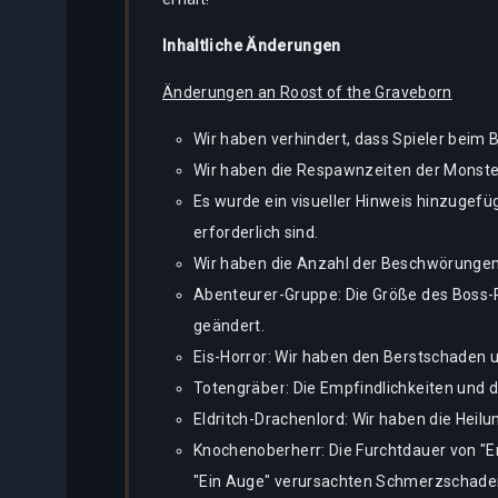
Bestiary
Inhaltliche Änderungen
Über
Tracker
uns
Änderungen an Roost of the Graveborn
schenrechner
Wir haben verhindert, dass Spieler beim B
Wir haben die Respawnzeiten der Monster,
Bots
Es wurde ein visueller Hinweis hinzugefü
erforderlich sind.
Wir haben die Anzahl der Beschwörungen,
Abenteurer-Gruppe: Die Größe des Boss-
geändert.
Eis-Horror: Wir haben den Berstschaden u
Totengräber: Die Empfindlichkeiten und 
Eldritch-Drachenlord: Wir haben die Hei
Knochenoberherr: Die Furchtdauer von "E
"Ein Auge" verursachten Schmerzschaden 