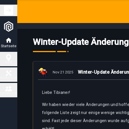
Winter-Update Änderung
Startseite
ORTE
Winter-Update Änderun
Nov 21 2025
Jagdstätten
WERKZEUGE
Liebe
Tibianer!
Fiendish
EMEINSCHAFT
Charm
Karte
Places
Wir haben wieder viele Änderungen und hoff
Kontakt
folgende Liste zeigt nur einige wenige wicht
Task
Boss
Delivery
places
sind. Fast jede dieser Änderungen wurde auf
Map
Partner
erhält!