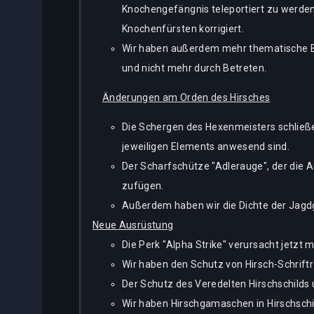
Knochengefängnis teleportiert zu werden,
Knochenfürsten korrigiert.
Wir haben außerdem mehr thematische Be
und nicht mehr durch Betreten.
Änderungen am Orden des Hirsches
Die Schergen des Hexenmeisters schließe
jeweiligen Elements anwesend sind.
Der Scharfschütze "Adlerauge", der die 
zufügen.
Außerdem haben wir die Dichte der Jagdg
Neue Ausrüstung
Die Perk "Alpha Strike" verursacht jetzt
Wir haben den Schutz von Hirsch-Schriftr
Der Schutz des Veredelten Hirschschilds
Wir haben Hirschgamaschen in Hirschschi