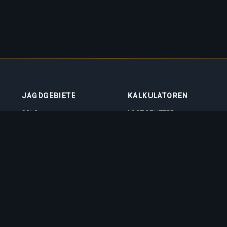
JAGDGEBIETE
KALKULATOREN
SOLO
LOOT SPLITTER
DUO
LEVEL-RECHNER
4VOC
SKILL-TRAININGSRECHNER
JAGDSTÄTTEN
IMBUEMENT-
KOSTENRECHNER
BOSS-SCHADENSRECHNER
VOCATION-QUIZ