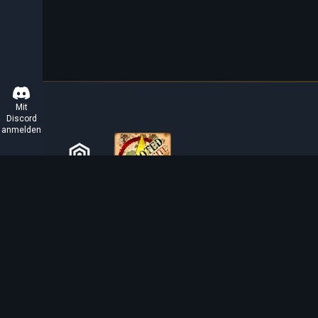
Mit
Discord
anmelden
ÜBER TIBIAROUTE
TibiaRoute ist deine ultimative Quelle für Tibia-
Jagdführer, Kalkulatoren und interaktive Karten. Wir
unterstützen die Community dabei, die besten Orte zum
Leveln, Profitieren und Meistern des Spiels zu finden.
Discord
Discord BOT