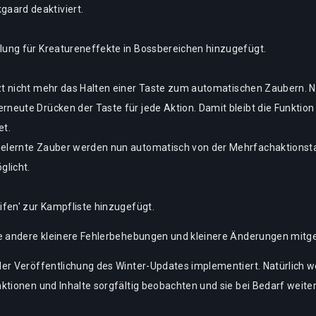
aard deaktiviert.
llung für Kreatureneffekte in Bossbereichen hinzugefügt.
tzt nicht mehr das Halten einer Taste zum automatischen Zaubern. N
rneute Drücken der Taste für jede Aktion. Damit bleibt die Funktio
et.
ngelernte Zauber werden nun automatisch von der Mehrfachaktion
glicht.
ifen' zur Kampfliste hinzugefügt.
 andere kleinere Fehlerbehebungen und kleinere Änderungen mitget
r Veröffentlichung des Winter-Updates implementiert. Natürlich we
tionen und Inhalte sorgfältig beobachten und sie bei Bedarf weiter