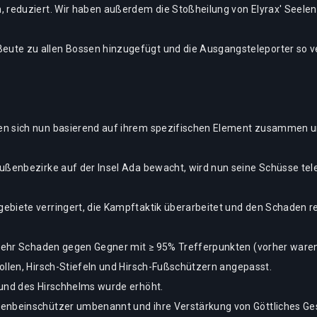
 reduziert. Wir haben außerdem die Stoßheilung von Elyrax' Seelen
ute zu allen Bossen hinzugefügt und die Ausgangsteleporter so ve
n sich nun basierend auf ihrem spezifischen Element zusammen und
Außenbezirke auf der Insel Ada bewacht, wird nun seine Schüsse te
ebiete verringert, die Kampftaktik überarbeitet und den Schaden re
 mehr Schaden gegen Gegner mit ≥ 95% Trefferpunkten (vorher waren
ollen, Hirsch-Stiefeln und Hirsch-Fußschützern angepasst.
 und des Hirschhelms wurde erhöht.
enbeinschützer umbenannt und ihre Verstärkung von Göttliches Ges