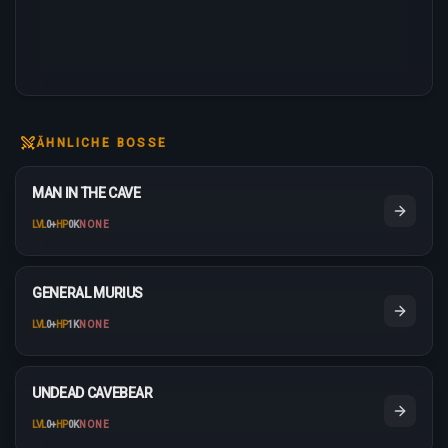
ÄHNLICHE BOSSE
MAN IN THE CAVE
LVL
0
+
HP
0K
NONE
GENERAL MURIUS
LVL
0
+
HP
1K
NONE
UNDEAD CAVEBEAR
LVL
0
+
HP
0K
NONE