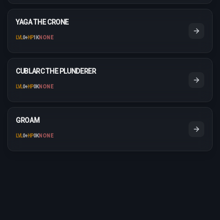
YAGA THE CRONE
LVL
0
+
HP
1K
NONE
CUBLARC THE PLUNDERER
LVL
0
+
HP
0K
NONE
GROAM
LVL
0
+
HP
0K
NONE