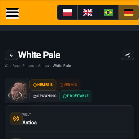
White Pale
Boss Places
Antica
White Pale
NEMESIS
VERMIN
SPAWNING
PROFITABLE
WELT
Antica