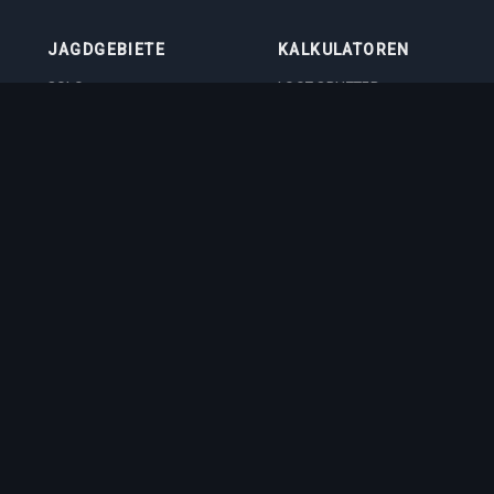
JAGDGEBIETE
KALKULATOREN
SOLO
LOOT SPLITTER
DUO
LEVEL-RECHNER
4VOC
SKILL-TRAININGSRECHNER
JAGDSTÄTTEN
IMBUEMENT-
KOSTENRECHNER
BOSS-SCHADENSRECHNER
VOCATION-QUIZ
ft GmbH
. Tibia is a registered trademark of CipSoft GmbH. All