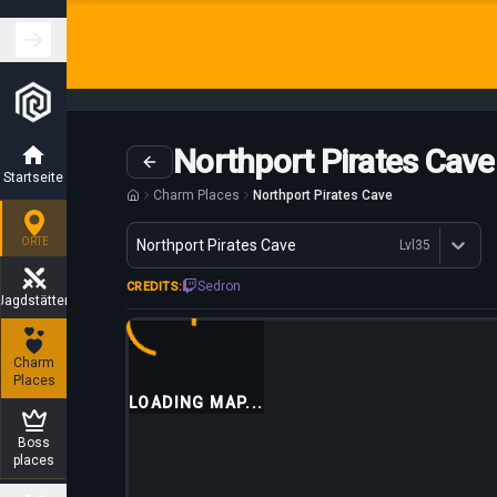
Northport Pirates Cave
Startseite
Charm Places
Northport Pirates Cave
Variante
ORTE
Northport Pirates Cave
Lvl
35
Dostępne profesje
Sedron
CREDITS:
Jagdstätten
Charm
Places
LOADING MAP...
Boss
places