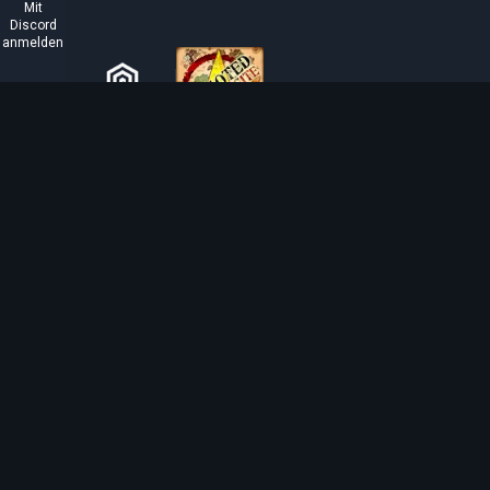
Mit
Discord
anmelden
ÜBER TIBIAROUTE
TibiaRoute ist deine ultimative Quelle für Tibia-
Jagdführer, Kalkulatoren und interaktive Karten. Wir
unterstützen die Community dabei, die besten Orte zum
Leveln, Profitieren und Meistern des Spiels zu finden.
Discord
Discord BOT
Tibia EXP Routes ©
2026
.
Alle Rechte vorbehalten.
Tibia wird von CipSoft GmbH erstellt und ist urheberrechtlich geschützt durch
CipSo
related images and texts are copyrighted by CipSoft GmbH.