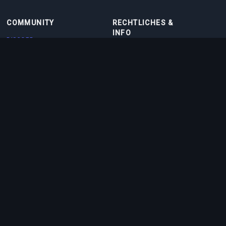
COMMUNITY
RECHTLICHES &
INFO
DISCORD
NUTZUNGSBEDINGUNGEN
DISCORD BOT
DATENSCHUTZRICHTLINIE
KONTAKT
COOKIE-RICHTLINIE
PARTNER
ÜBER UNS