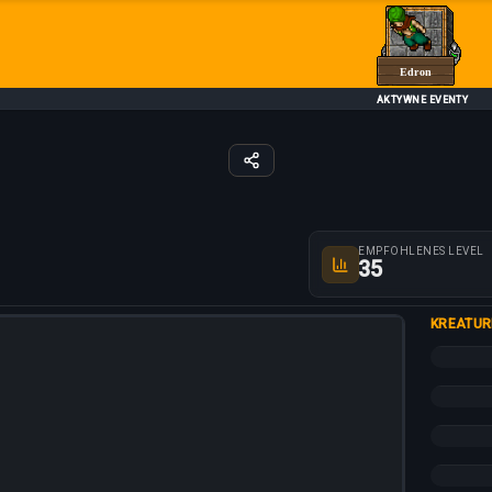
Edron
AKTYWNE EVENTY
Routenparameter
EMPFOHLENES LEVEL
35
KREATUR
+10%
+5%