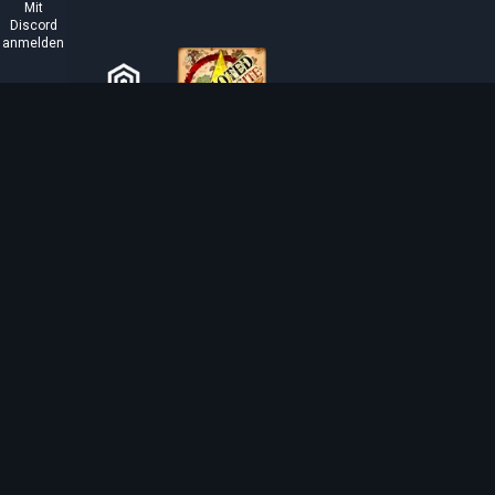
Mit
Discord
anmelden
ÜBER TIBIAROUTE
TibiaRoute ist deine ultimative Quelle für Tibia-
Jagdführer, Kalkulatoren und interaktive Karten. Wir
unterstützen die Community dabei, die besten Orte zum
Leveln, Profitieren und Meistern des Spiels zu finden.
Discord
Discord BOT
Tibia EXP Routes ©
2026
.
Alle Rechte vorbehalten.
Tibia wird von CipSoft GmbH erstellt und ist urheberrechtlich geschützt durch
CipSo
related images and texts are copyrighted by CipSoft GmbH.