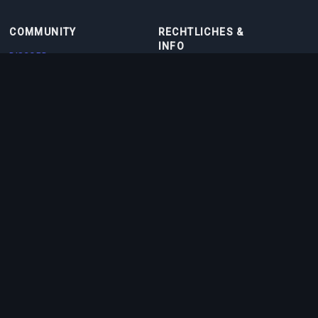
COMMUNITY
RECHTLICHES &
INFO
DISCORD
NUTZUNGSBEDINGUNGEN
DISCORD BOT
DATENSCHUTZRICHTLINIE
KONTAKT
COOKIE-RICHTLINIE
PARTNER
ÜBER UNS