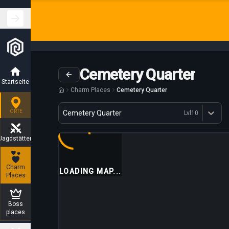
Cemetery Quarter
Startseite
Charm Places
Cemetery Quarter
Variante
ORTE
Cemetery Quarter
Lvl
10
Dostępne profesje
Jagdstätten
Charm
LOADING MAP...
Places
Boss
places