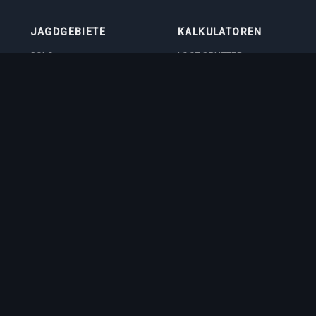
JAGDGEBIETE
KALKULATOREN
SOLO
LOOT SPLITTER
DUO
LEVEL-RECHNER
4VOC
SKILL-TRAININGSRECHNER
JAGDSTÄTTEN
IMBUEMENT-
KOSTENRECHNER
BOSS-SCHADENSRECHNER
VOCATION-QUIZ
ft GmbH
. Tibia is a registered trademark of CipSoft GmbH. All