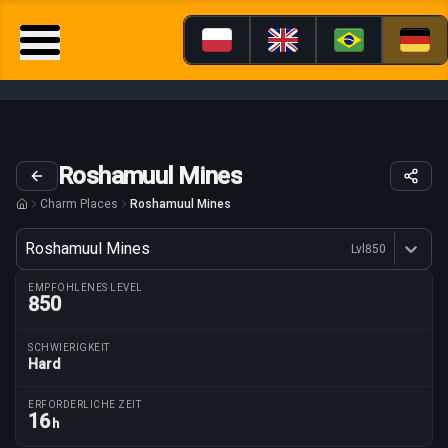
Roshamuul Mines
Charm Places
Roshamuul Mines
Variante
Roshamuul Mines
Lvl
850
Dostępne profesje
EMPFOHLENES LEVEL
850
SCHWIERIGKEIT
Hard
Routenparameter
ERFORDERLICHE ZEIT
16
h