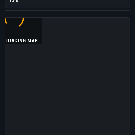
12
h
LOADING MAP...