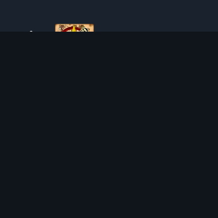
ÜBER TIBIAROUTE
TibiaRoute ist deine ultimative Quelle für Tibia-Jagdführer,
Kalkulatoren und interaktive Karten. Wir unterstützen die
Community dabei, die besten Orte zum Leveln, Profitieren
und Meistern des Spiels zu finden.
Discord
Discord BOT
JAGDGEBIETE
KALKULATOREN
SOLO
LOOT SPLITTER
DUO
LEVEL-RECHNER
4VOC
SKILL-TRAININGSRECHNER