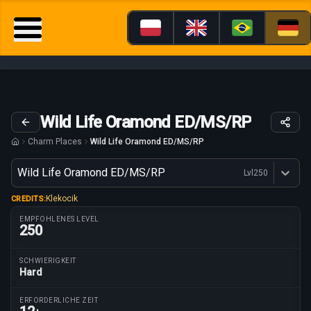
Wild Life Oramond ED/MS/RP
Charm Places
Wild Life Oramond ED/MS/RP
Variante
Wild Life Oramond ED/MS/RP
Lvl
250
Dostępne profesje
Klekocik
CREDITS:
EMPFOHLENES LEVEL
250
SCHWIERIGKEIT
Hard
Routenparameter
ERFORDERLICHE ZEIT