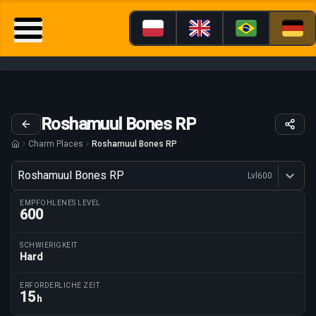
Roshamuul Bones RP
Charm Places
Roshamuul Bones RP
Variante
Roshamuul Bones RP
Lvl
600
Dostępne profesje
EMPFOHLENES LEVEL
600
SCHWIERIGKEIT
Hard
Routenparameter
ERFORDERLICHE ZEIT
15
h