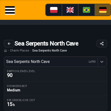
Sea Serpents North Cave
Charm Places
Sea Serpents North Cave
Variante
Sea Serpents North Cave
Lvl
90
Dostępne profesje
EMPFOHLENES LEVEL
90
SCHWIERIGKEIT
Medium
Routenparameter
ERFORDERLICHE ZEIT
15
h