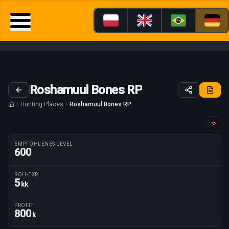
Roshamuul Bones RP
Hunting Places
Roshamuul Bones RP
Anleitung maßgeschneidert für
EMPFOHLENES LEVEL
600
ROH-EXP
5
kk
Routenparameter
PROFIT
800
k