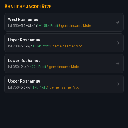
ÄHNLICHE JAGDPLÄTZE
West Roshamuul
Lvl
550
+
5.5
–8
kk
/h
1
–1.5
kk
Profit
3
gemeinsame Mobs
Upper Roshamuul
Lvl
700
+
6.5
kk
/h
1.3
kk
Profit
1
gemeinsamer Mob
Lower Roshamuul
Lvl
350
+
2
kk
/h
400
k
Profit
2
gemeinsame Mobs
Upper Roshamuul
Lvl
750
+
5.5
kk
/h
1
kk
Profit
1
gemeinsamer Mob