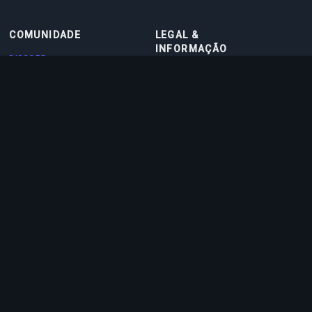
COMUNIDADE
LEGAL &
INFORMAÇÃO
DISCORD
TERMOS DE USO
DISCORD BOT
POLÍTICA DE PRIVACIDADE
CONTATO
POLÍTICA DE COOKIES
PARCEIROS
SOBRE NÓS