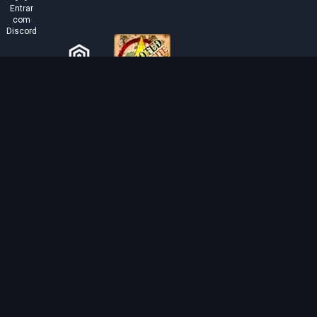
Entrar
com
Discord
SOBRE O TIBIAROUTE
O TibiaRoute é a sua fonte definitiva de guias de caça,
calculadoras e mapas interativos de Tibia. Ajudamos a
comunidade a encontrar os melhores lugares para subir
de nível, lucrar e dominar o jogo com eficiência.
Discord
Discord BOT
Tibia EXP Routes ©
2026
.
Todos os direitos reservados.
Tibia é feito e protegido por direitos autorais pela
CipSoft GmbH
. Tibia is a register
copyrighted by CipSoft GmbH.