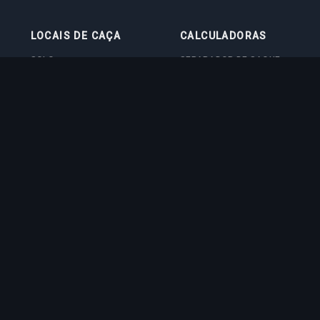
LOCAIS DE CAÇA
CALCULADORAS
SOLO
SEPARADOR DE SAQUE
DUO
CALCULADORA DE NÍVEL
4VOC
CALCULADORA DE TREINO
LOCAIS DE CAÇA
CALCULADORA DE CUSTO
IMBUE
CALCULADORA DE DANO
EM BOSS
QUIZ DE VOCAÇÃO
ed trademark of CipSoft GmbH. All related images and texts are