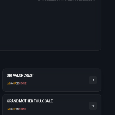
MOSTRANDO AS ÚLTIMAS 29 APARIÇÕES
SIR VALORCREST
LVL
0
+
HP
2K
NONE
GRAND MOTHER FOULSCALE
LVL
0
+
HP
2K
NONE