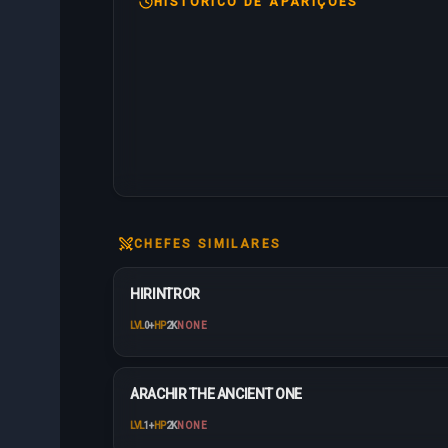
HISTÓRICO DE APARIÇÕES
CHEFES SIMILARES
HIRINTROR
LVL
0
+
HP
2K
NONE
ARACHIR THE ANCIENT ONE
LVL
1
+
HP
2K
NONE