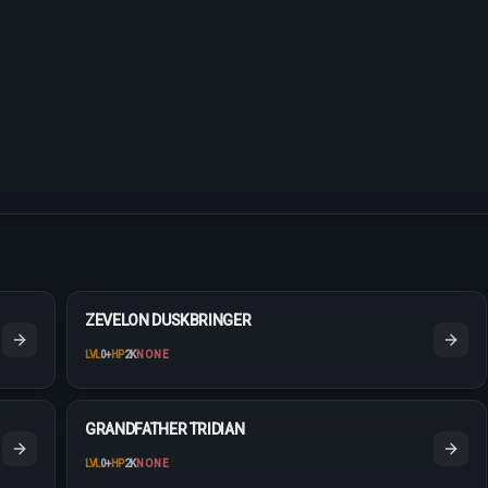
ZEVELON DUSKBRINGER
LVL
0
+
HP
2K
NONE
GRANDFATHER TRIDIAN
LVL
0
+
HP
2K
NONE