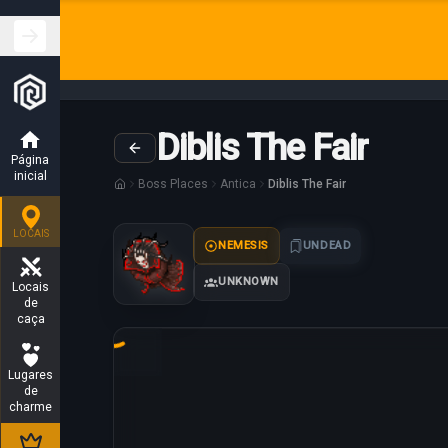
Diblis The Fair
Página
inicial
Boss Places
Antica
Diblis The Fair
LOCAIS
NEMESIS
UNDEAD
UNKNOWN
Locais
de
caça
Loading map...
Lugares
de
charme