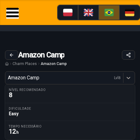
Amazon Camp
Charm Places
Amazon Camp
Variante
Amazon Camp
Lvl
8
Dostępne profesje
NÍVEL RECOMENDADO
8
DIFICULDADE
Easy
Parâmetros da rota
TEMPO NECESSÁRIO
12
h