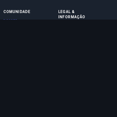
COMUNIDADE
LEGAL &
INFORMAÇÃO
DISCORD
TERMOS DE USO
DISCORD BOT
POLÍTICA DE PRIVACIDADE
CONTATO
POLÍTICA DE COOKIES
PARCEIROS
SOBRE NÓS