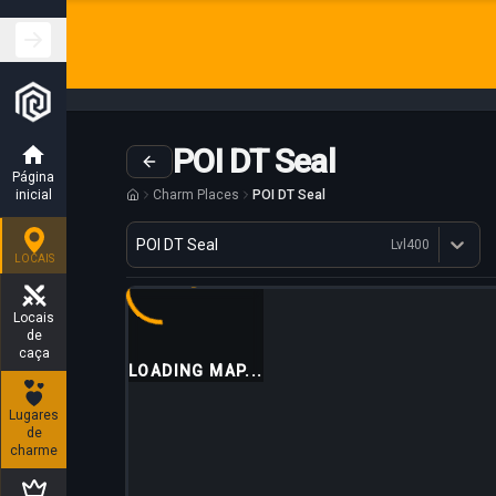
POI DT Seal
Página
inicial
Charm Places
POI DT Seal
Variante
POI DT Seal
Lvl
400
Dostępne profesje
LOCAIS
Locais
de
caça
LOADING MAP...
Lugares
de
charme