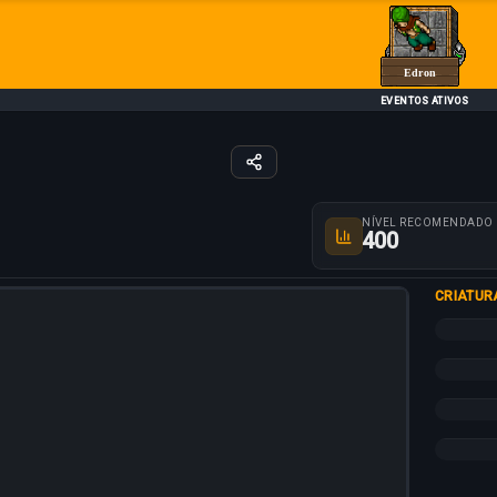
Edron
EVENTOS ATIVOS
Parâmetros da rot
NÍVEL RECOMENDADO
400
CRIATUR
+25%
+10%