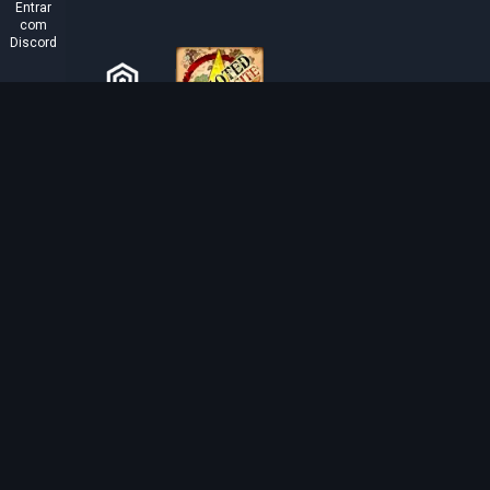
Entrar
com
Discord
SOBRE O TIBIAROUTE
O TibiaRoute é a sua fonte definitiva de guias de caça,
calculadoras e mapas interativos de Tibia. Ajudamos a
comunidade a encontrar os melhores lugares para subir
de nível, lucrar e dominar o jogo com eficiência.
Discord
Discord BOT
Tibia EXP Routes ©
2026
.
Todos os direitos reservados.
Tibia é feito e protegido por direitos autorais pela
CipSoft GmbH
. Tibia is a register
copyrighted by CipSoft GmbH.