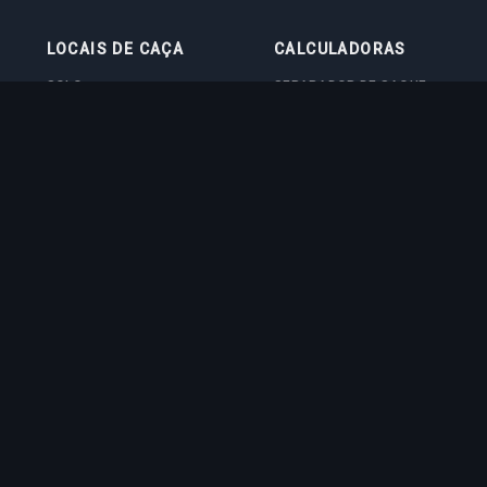
LOCAIS DE CAÇA
CALCULADORAS
SOLO
SEPARADOR DE SAQUE
DUO
CALCULADORA DE NÍVEL
4VOC
CALCULADORA DE TREINO
LOCAIS DE CAÇA
CALCULADORA DE CUSTO
IMBUE
CALCULADORA DE DANO
EM BOSS
QUIZ DE VOCAÇÃO
ed trademark of CipSoft GmbH. All related images and texts are