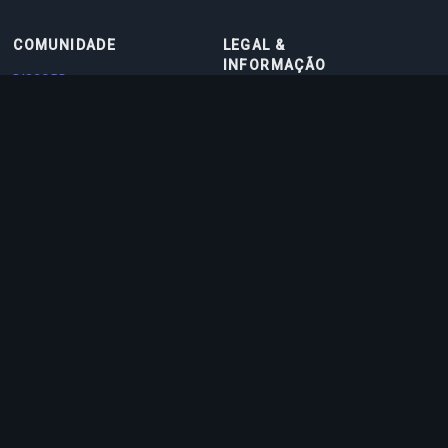
COMUNIDADE
LEGAL &
INFORMAÇÃO
DISCORD
TERMOS DE USO
DISCORD BOT
POLÍTICA DE PRIVACIDADE
CONTATO
POLÍTICA DE COOKIES
PARCEIROS
SOBRE NÓS