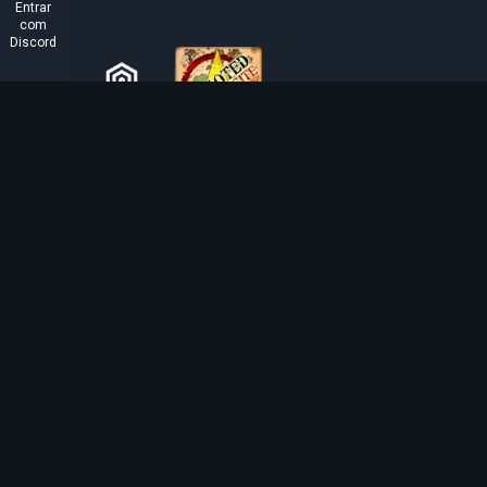
Entrar
com
Discord
SOBRE O TIBIAROUTE
O TibiaRoute é a sua fonte definitiva de guias de caça,
calculadoras e mapas interativos de Tibia. Ajudamos a
comunidade a encontrar os melhores lugares para subir
de nível, lucrar e dominar o jogo com eficiência.
Discord
Discord BOT
Tibia EXP Routes ©
2026
.
Todos os direitos reservados.
Tibia é feito e protegido por direitos autorais pela
CipSoft GmbH
. Tibia is a register
copyrighted by CipSoft GmbH.