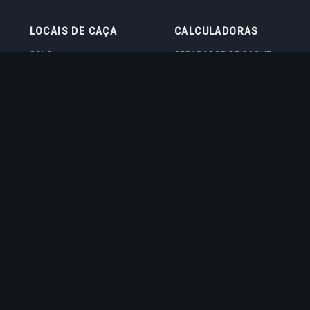
LOCAIS DE CAÇA
CALCULADORAS
SOLO
SEPARADOR DE SAQUE
DUO
CALCULADORA DE NÍVEL
4VOC
CALCULADORA DE TREINO
LOCAIS DE CAÇA
CALCULADORA DE CUSTO
IMBUE
CALCULADORA DE DANO
EM BOSS
QUIZ DE VOCAÇÃO
ed trademark of CipSoft GmbH. All related images and texts are