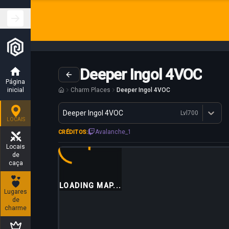
Deeper Ingol 4VOC
Página
inicial
Charm Places
Deeper Ingol 4VOC
Variante
Deeper Ingol 4VOC
Lvl
700
Dostępne profesje
LOCAIS
Avalanche_1
CRÉDITOS:
Locais
de
caça
LOADING MAP...
Lugares
de
charme