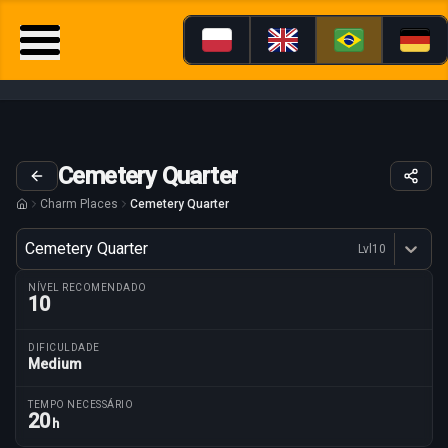
Cemetery Quarter
Charm Places
Cemetery Quarter
Variante
Cemetery Quarter
Lvl
10
Dostępne profesje
NÍVEL RECOMENDADO
10
DIFICULDADE
Medium
Parâmetros da rota
TEMPO NECESSÁRIO
20
h