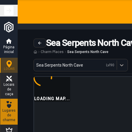
Sea Serpents North Ca
Página
inicial
Charm Places
Sea Serpents North Cave
Variante
Sea Serpents North Cave
Lvl
90
Dostępne profesje
LOCAIS
Locais
de
caça
LOADING MAP...
Lugares
de
charme