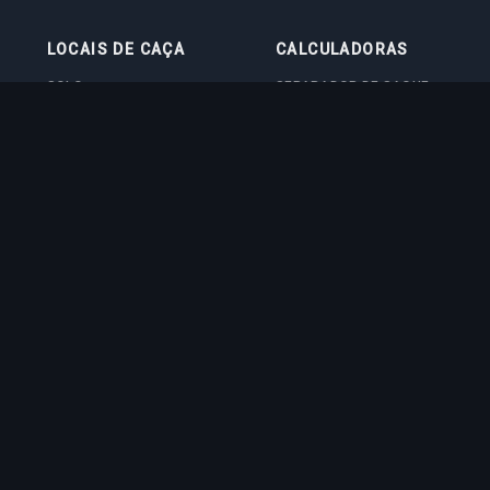
LOCAIS DE CAÇA
CALCULADORAS
SOLO
SEPARADOR DE SAQUE
DUO
CALCULADORA DE NÍVEL
4VOC
CALCULADORA DE TREINO
LOCAIS DE CAÇA
CALCULADORA DE CUSTO
IMBUE
CALCULADORA DE DANO
EM BOSS
QUIZ DE VOCAÇÃO
ed trademark of CipSoft GmbH. All related images and texts are