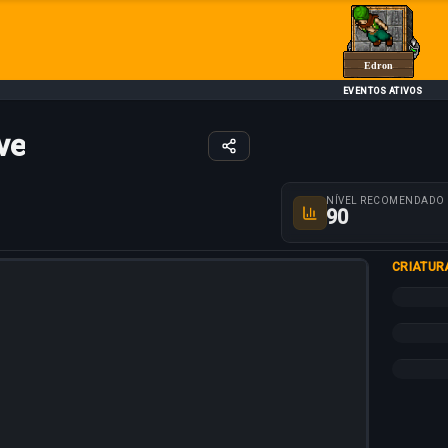
Edron
EVENTOS ATIVOS
ve
Parâmetros da rot
NÍVEL RECOMENDADO
90
CRIATUR
+10%
+10%