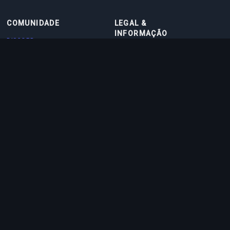
COMUNIDADE
LEGAL &
INFORMAÇÃO
DISCORD
TERMOS DE USO
DISCORD BOT
POLÍTICA DE PRIVACIDADE
CONTATO
POLÍTICA DE COOKIES
PARCEIROS
SOBRE NÓS