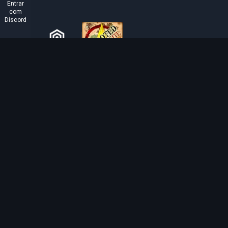
Entrar
com
Discord
SOBRE O TIBIAROUTE
O TibiaRoute é a sua fonte definitiva de guias de caça,
calculadoras e mapas interativos de Tibia. Ajudamos a
comunidade a encontrar os melhores lugares para subir
de nível, lucrar e dominar o jogo com eficiência.
Discord
Discord BOT
Tibia EXP Routes ©
2026
.
Todos os direitos reservados.
Tibia é feito e protegido por direitos autorais pela
CipSoft GmbH
. Tibia is a register
copyrighted by CipSoft GmbH.