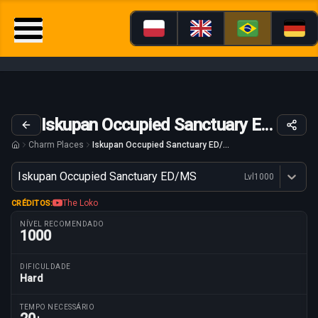
Iskupan Occupied Sanctuary ED/MS
Charm Places
Iskupan Occupied Sanctuary ED/MS
Variante
Iskupan Occupied Sanctuary ED/MS
Lvl
1000
Dostępne profesje
The Loko
CRÉDITOS:
NÍVEL RECOMENDADO
1000
DIFICULDADE
Hard
Parâmetros da rota
TEMPO NECESSÁRIO