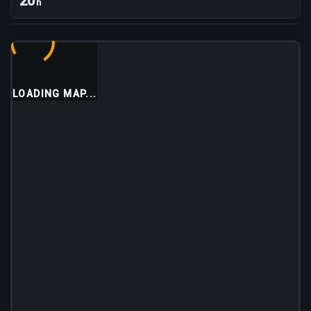
20
h
LOADING MAP...