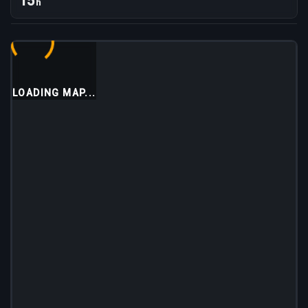
15
h
LOADING MAP...