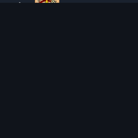
SOBRE O TIBIAROUTE
O TibiaRoute é a sua fonte definitiva de guias de caça,
calculadoras e mapas interativos de Tibia. Ajudamos a
comunidade a encontrar os melhores lugares para subir de
nível, lucrar e dominar o jogo com eficiência.
Discord
Discord BOT
LOCAIS DE CAÇA
CALCULADORAS
SOLO
SEPARADOR DE SAQUE
DUO
CALCULADORA DE NÍVEL
4VOC
CALCULADORA DE TREINO
LOCAIS DE CAÇA
CALCULADORA DE CUSTO
IMBUE