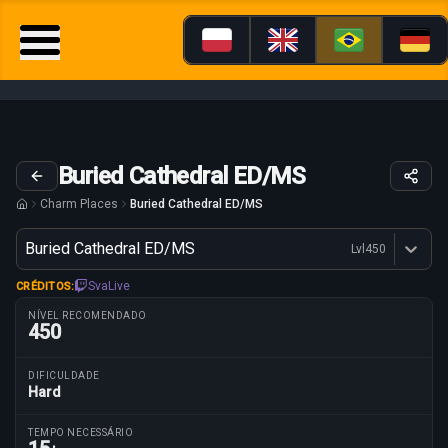
Buried Cathedral ED/MS
Charm Places
Buried Cathedral ED/MS
Variante
Buried Cathedral ED/MS
Lvl
450
Dostępne profesje
SvaLive
CRÉDITOS:
NÍVEL RECOMENDADO
450
DIFICULDADE
Hard
Parâmetros da rota
TEMPO NECESSÁRIO