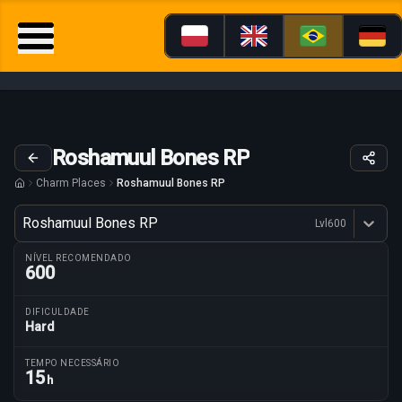
Roshamuul Bones RP
Charm Places
Roshamuul Bones RP
Variante
Roshamuul Bones RP
Lvl
600
Dostępne profesje
NÍVEL RECOMENDADO
600
DIFICULDADE
Hard
Parâmetros da rota
TEMPO NECESSÁRIO
15
h