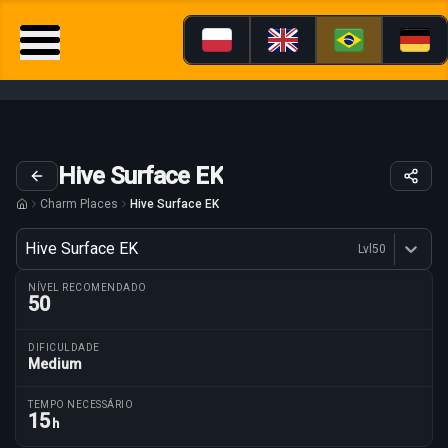
Hive Surface EK
Charm Places
Hive Surface EK
Variante
Hive Surface EK
Lvl
50
Dostępne profesje
NÍVEL RECOMENDADO
50
DIFICULDADE
Medium
Parâmetros da rota
TEMPO NECESSÁRIO
15
h