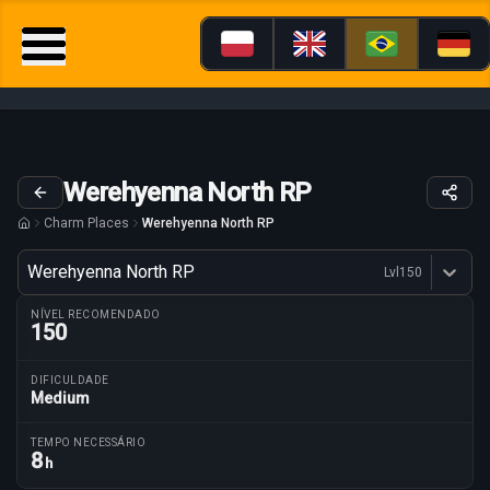
Werehyenna North RP
Charm Places
Werehyenna North RP
Variante
Werehyenna North RP
Lvl
150
Dostępne profesje
NÍVEL RECOMENDADO
150
DIFICULDADE
Medium
Parâmetros da rota
TEMPO NECESSÁRIO
8
h