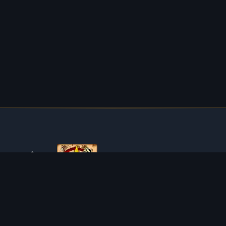
SOBRE O TIBIAROUTE
O TibiaRoute é a sua fonte definitiva de guias de caça,
calculadoras e mapas interativos de Tibia. Ajudamos a