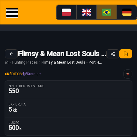
Flimsy & Mean Lost Souls - Port Hope
Hunting Places
Flimsy & Mean Lost Souls - Port Hope
Kusnierr
CRÉDITOS:
Guia adaptado para
NÍVEL RECOMENDADO
550
EXP BRUTA
5
kk
Parâmetros da rota
LUCRO
500
k