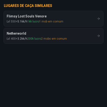
LUGARES DE CAÇA SIMILARES
Flimsy Lost Souls Venore
Lvl
550
+
5.1
kk
/h
1
kk
lucro
1
mob em comum
Netherworld
Lvl
400
+
3.2
kk
/h
200
k
lucro
2
mobs em comum