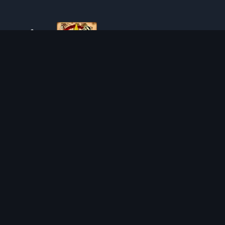
SOBRE O TIBIAROUTE
O TibiaRoute é a sua fonte definitiva de guias de caça,
calculadoras e mapas interativos de Tibia. Ajudamos a
comunidade a encontrar os melhores lugares para subir de
nível, lucrar e dominar o jogo com eficiência.
Discord
Discord BOT
LOCAIS DE CAÇA
CALCULADORAS
SOLO
SEPARADOR DE SAQUE
DUO
CALCULADORA DE NÍVEL
4VOC
CALCULADORA DE TREINO