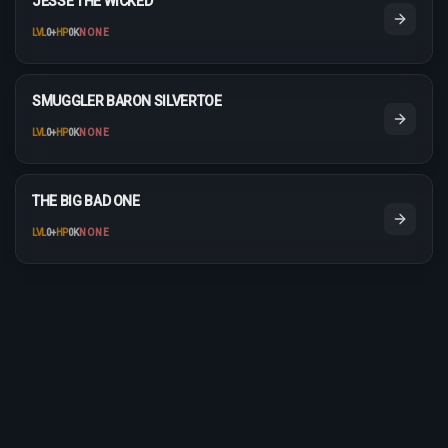
JESSE THE WICKED
LVL
0
+
HP
0K
NONE
SMUGGLER BARON SILVERTOE
LVL
0
+
HP
0K
NONE
THE BIG BAD ONE
LVL
0
+
HP
0K
NONE