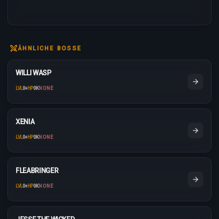
ÄHNLICHE BOSSE
WILLI WASP
LVL
0
+
HP
0K
NONE
XENIA
LVL
0
+
HP
0K
NONE
FLEABRINGER
LVL
0
+
HP
0K
NONE