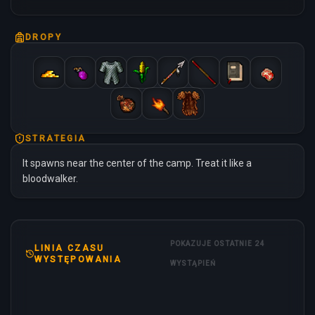
DROPY
STRATEGIA
It spawns near the center of the camp. Treat it like a
bloodwalker.
POKAZUJE OSTATNIE 24
LINIA CZASU
WYSTĘPOWANIA
WYSTĄPIEŃ