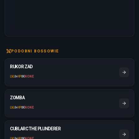
PODOBNI BOSSOWIE
RUKOR ZAD
LVL
0
+
HP
0K
NONE
ZOMBA
LVL
0
+
HP
0K
NONE
CUBLARC THE PLUNDERER
LVL
0
+
HP
0K
NONE