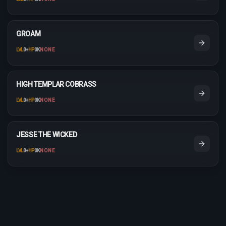
GROAM
LVL
0
+
HP
0K
NONE
HIGH TEMPLAR COBRASS
LVL
0
+
HP
0K
NONE
JESSE THE WICKED
LVL
0
+
HP
0K
NONE