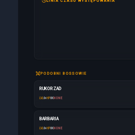
LINIA CZASU WYSTĘPOWANIA
PODOBNI BOSSOWIE
RUKOR ZAD
LVL
0
+
HP
0K
NONE
BARBARIA
LVL
0
+
HP
0K
NONE