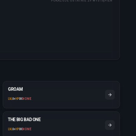
POKAZUJE OSTATNIE 29 WYSTĄPIEŃ
GROAM
LVL
0
+
HP
0K
NONE
THE BIG BAD ONE
LVL
0
+
HP
0K
NONE