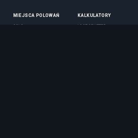
MIEJSCA POLOWAŃ
KALKULATORY
SOLO
LOOT SPLITTER
DUO
KALKULATOR POZIOMU
4VOC
KALKULATOR
SKILLOWANIA
HUNTING PLACES
KALKULATOR KOSZTÓW
IMBUE
KALKULATOR OBRAŻEŃ NA
BOSSACH
QUIZ PROFESJI
registered trademark of CipSoft GmbH. All related images and