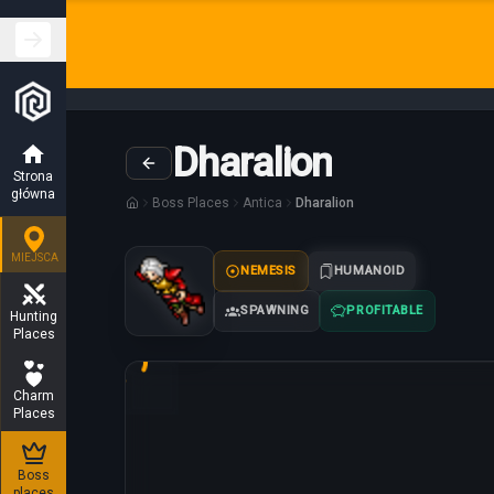
Dharalion
Strona
główna
Boss Places
Antica
Dharalion
MIEJSCA
NEMESIS
HUMANOID
SPAWNING
PROFITABLE
Hunting
Places
Charm
Loading map...
Places
Boss
places