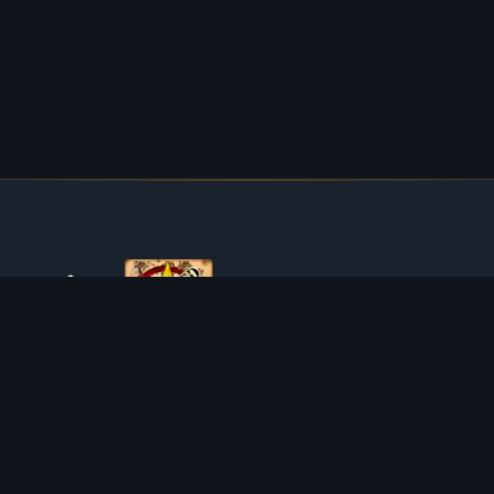
O TIBIAROUTE
TibiaRoute to Twoje kompletne źródło poradników,
kalkulatorów i interaktywnych map do Tibii. Pomagamy
społeczności znaleźć najlepsze miejsca do expienia,
zarabiania i efektywnego rozwoju postaci.