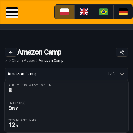
Amazon Camp
Charm Places
Amazon Camp
Wariant
Amazon Camp
Lvl
8
Dostępne profesje
REKOMENDOWANY POZIOM
8
TRUDNOŚĆ
Easy
Parametry trasy
WYMAGANY CZAS
12
h