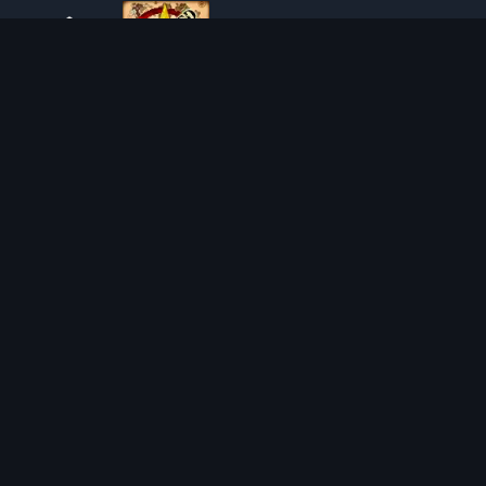
O TIBIAROUTE
TibiaRoute to Twoje kompletne źródło poradników,
kalkulatorów i interaktywnych map do Tibii. Pomagamy
społeczności znaleźć najlepsze miejsca do expienia,
zarabiania i efektywnego rozwoju postaci.
Discord
Discord BOT
MIEJSCA POLOWAŃ
KALKULATORY
SOLO
LOOT SPLITTER
DUO
KALKULATOR POZIOMU
4VOC
KALKULATOR SKILLOWANIA
HUNTING PLACES
KALKULATOR KOSZTÓW IMBUE