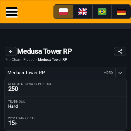
Medusa Tower RP
Charm Places
Medusa Tower RP
Wariant
Medusa Tower RP
Lvl
250
Dostępne profesje
REKOMENDOWANY POZIOM
250
TRUDNOŚĆ
Hard
Parametry trasy
WYMAGANY CZAS
15
h