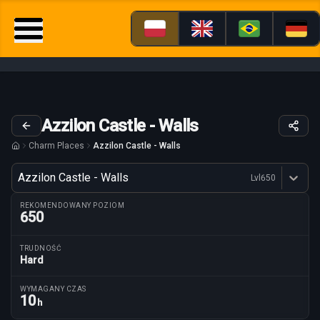
Azzilon Castle - Walls
Charm Places
Azzilon Castle - Walls
Wariant
Azzilon Castle - Walls
Lvl
650
Dostępne profesje
REKOMENDOWANY POZIOM
650
TRUDNOŚĆ
Hard
Parametry trasy
WYMAGANY CZAS
10
h