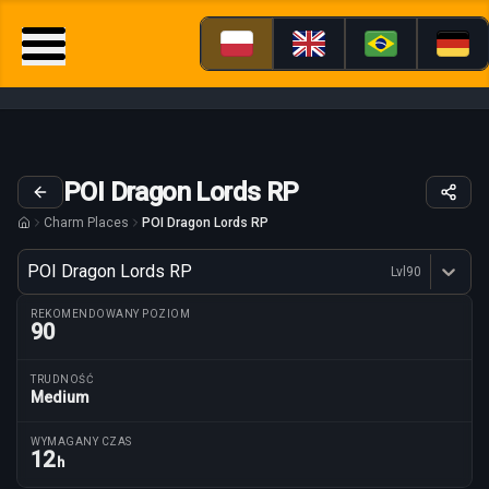
POI Dragon Lords RP
Charm Places
POI Dragon Lords RP
Wariant
POI Dragon Lords RP
Lvl
90
Dostępne profesje
REKOMENDOWANY POZIOM
90
TRUDNOŚĆ
Medium
Parametry trasy
WYMAGANY CZAS
12
h