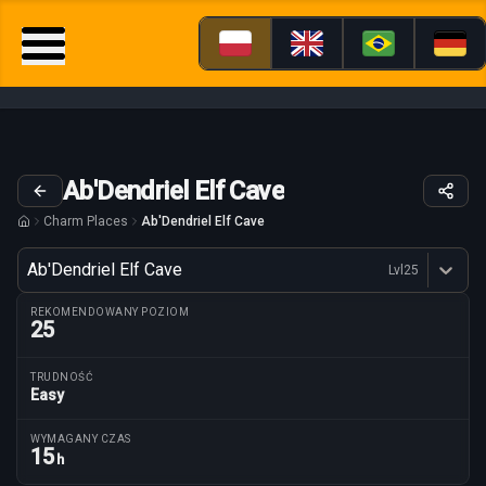
Ab'Dendriel Elf Cave
Charm Places
Ab'Dendriel Elf Cave
Wariant
Ab'Dendriel Elf Cave
Lvl
25
Dostępne profesje
REKOMENDOWANY POZIOM
25
TRUDNOŚĆ
Easy
Parametry trasy
WYMAGANY CZAS
15
h